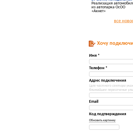
Реализация автомобил
из автопарка ОсОО
«Акнет»
все ново
Хочу подключи
Имя *
Телефон *
Адрес подключения
(для частного сектора ук
ближайшее пересечение ули
Email
Код подтверждения
Обновить картинку