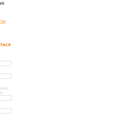
ей
сти
ться
ажите
ц)