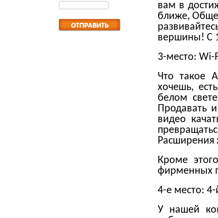
вам в дости
ближе, Обще
развивайт
вершины! С 1
3-место: Wi-
Что такое А
хочешь, ест
белом свете
Продавать и
видео качат
превращать
Расширения
Кроме этог
фирменных п
4-е место: 4
У нашей ко