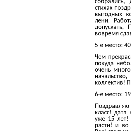
собрались,
стихах позд
выгодных к
лени, Рабо
допускать,
вовремя сда
5-е место: 4
Чем прекрас
покуда небо
очень много
начальство
коллектив! П
6-е место: 1
Поздравляю
класс! дата 
уже 15 лет!
расти! и во