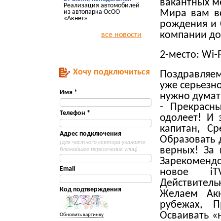
вакантных ме
Реализация автомобилей
из автопарка ОсОО
Мира вам вс
«Акнет»
рождения и 
компании д
все новости
2-место: Wi-
Хочу подключиться
Поздравляем
уже серьезно
Имя *
нужно думать
- Прекрасн
Телефон *
одолеет! И 
капитан, С
Адрес подключения
Образовать 
(для частного сектора укажите
верных! За
ближайшее пересечение улиц)
Зарекомендо
Email
новое iT
Действител
Код подтверждения
Желаем Акн
рубежах, П
Осваивать «
Обновить картинку