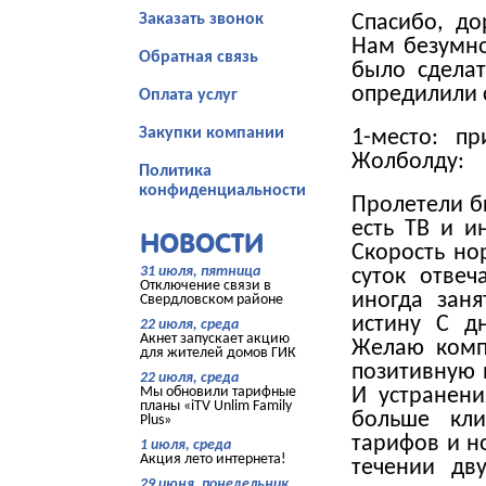
Заказать звонок
Спасибо, до
Нам безумно
Обратная связь
было сдела
опредилили 
Оплата услуг
Закупки компании
1-место: п
Жолболду:
Политика
конфиденциальности
Пролетели бы
есть ТВ и и
НОВОСТИ
Скорость но
31 июля, пятница
суток отве
Отключение связи в
иногда зан
Свердловском районе
истину С д
22 июля, среда
Акнет запускает акцию
Желаю комп
для жителей домов ГИК
позитивную 
22 июля, среда
Мы обновили тарифные
И устранени
планы «iTV Unlim Family
больше кл
Plus»
тарифов и н
1 июля, среда
Акция лето интернета!
течении дв
29 июня, понедельник