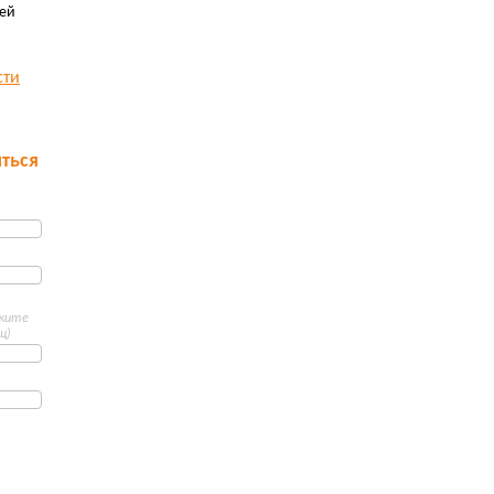
ей
сти
ться
ажите
ц)