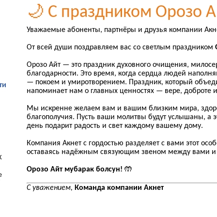
🌙 С праздником Орозо А
Уважаемые абоненты, партнёры и друзья компании Акн
От всей души поздравляем вас со светлым праздником
Орозо Айт — это праздник духовного очищения, милосе
благодарности. Это время, когда сердца людей наполня
— покоем и умиротворением. Праздник, который объед
ти
напоминает нам о главных ценностях — вере, доброте и
Мы искренне желаем вам и вашим близким мира, здор
благополучия. Пусть ваши молитвы будут услышаны, а 
день подарит радость и свет каждому вашему дому.
Компания Акнет с гордостью разделяет с вами этот осо
оставаясь надёжным связующим звеном между вами и
К
Орозо Айт мубарак болсун!
🤲
е
С уважением,
Команда компании Акнет