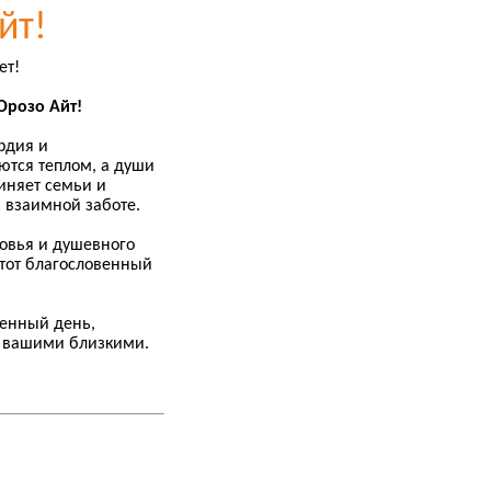
йт!
ет!
Орозо Айт!
рдия и
ются теплом, а души
иняет семьи и
 взаимной заботе.
овья и душевного
этот благословенный
бенный день,
 вашими близкими.