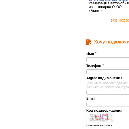
Реализация автомобил
из автопарка ОсОО
«Акнет»
все ново
Хочу подключи
Имя *
Телефон *
Адрес подключения
(для частного сектора ук
ближайшее пересечение ули
Email
Код подтверждения
Обновить картинку