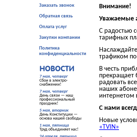
Заказать звонок
Внимание!
Обратная связь
Уважаемые 
Оплата услуг
С радостью 
тарифных п
Закупки компании
Политика
Наслаждайте
конфиденциальности
трафиком по
НОВОСТИ
В честь при
прекращает 
7 мая, четверг
Сбои в электро-
радовать все
снабжении!
наших абоне
7 мая, четверг
интернетом 
День связи — наш
профессиональный
праздник!
С нами всегд
5 мая, вторник
День Конституции —
основа нашей свободы
Новые услов
1 мая, пятница
«
TVIN
»
Труд объединяет нас!
24 апреля, пятница