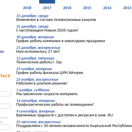
2018
2017
2016
2015
2014
2013
31 декабря, среда
Изменения в составе телевизионных каналов
31 декабря, среда
С наступающим Новым 2026 годом!
30 декабря, вторник
График работы компании в новогодние праздники
21 декабря, воскресенье
ти
Нам исполнилось 27 лет!
12 декабря, пятница
Технические работы г. Ош
25 ноября, вторник
График работы филиала ЦУМ Айчурек
ться
23 ноября, воскресенье
Работаем в штатном режиме!
1 ноября, суббота
Мы увеличили скорости интернета
14 октября, вторник
Профилактические работы на телевидении!
9 сентября, вторник
Временные трудности с доступом к ресурсам в зоне .RU
ажите
31 августа, воскресенье
ц)
Поздравляем с 34-летием независимости Кыргызской Республик