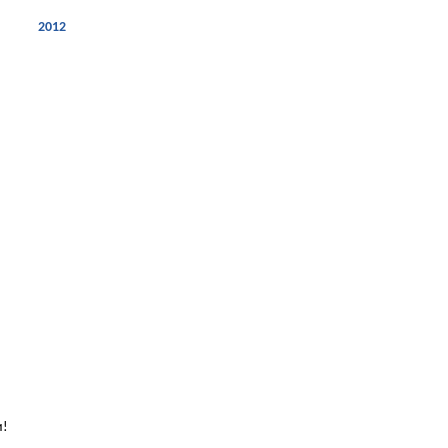
2012
и!