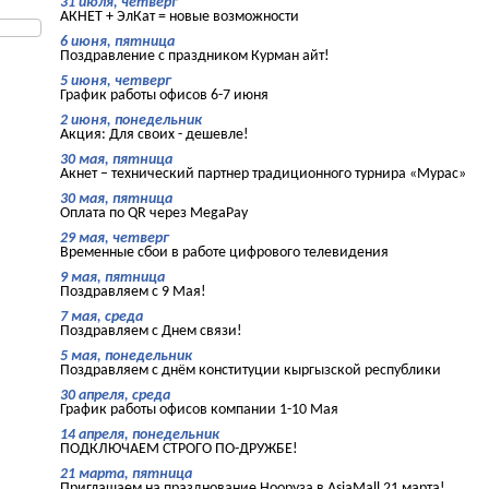
31 июля, четверг
АКНЕТ + ЭлКат = новые возможности
6 июня, пятница
Поздравление с праздником Курман айт!
5 июня, четверг
График работы офисов 6-7 июня
2 июня, понедельник
Акция: Для своих - дешевле!
30 мая, пятница
Акнет – технический партнер традиционного турнира «Мурас»
30 мая, пятница
Оплата по QR через MegaPay
29 мая, четверг
Временные сбои в работе цифрового телевидения
9 мая, пятница
Поздравляем с 9 Мая!
7 мая, среда
Поздравляем с Днем связи!
5 мая, понедельник
Поздравляем с днём конституции кыргызской республики
30 апреля, среда
График работы офисов компании 1-10 Мая
14 апреля, понедельник
ПОДКЛЮЧАЕМ СТРОГО ПО-ДРУЖБЕ!
21 марта, пятница
Приглашаем на празднование Нооруза в AsiaMall 21 марта!