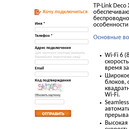
TP-Link Deco
Хочу подключиться
обеспечиваю
беспроводно
Имя *
особенности
Телефон *
Основные во
Адрес подключения
(для частного сектора укажите
Wi-Fi 6 
ближайшее пересечение улиц)
скорость
время за
Email
Широкое 
Код подтверждения
блоков,
квадратн
Wi-Fi.
Обновить картинку
Seamless
автомат
прерыва
Высокая